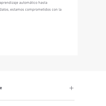
y aprendizaje automático hasta
e datos, estamos comprometidos con la
e
 los clientes integrando todos tus canales,
ficada en cada interacción.