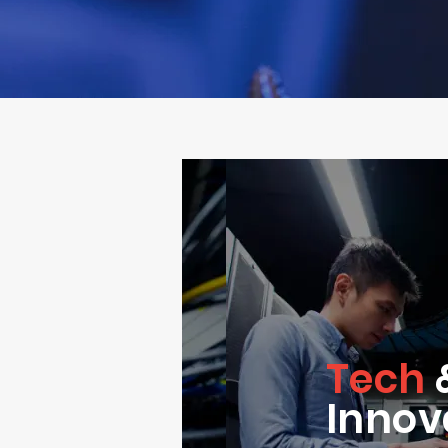
Tech
Innov