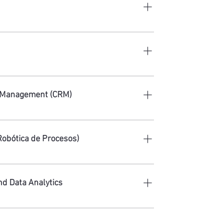
 y texto en valiosos insights. Nuestras
nguaje natural (NLP), te proporcionan una
nteracciones con tus clientes, permitiéndote tomar
r continuamente la experiencia del cliente.
ínea de manera impactante. Nuestro equipo utiliza
tal avanzadas para asegurarse de que tu mensaje
p Management (CRM)
a en el momento adecuado, impulsando el crecimiento
to con los clientes mediante nuestras herramientas
rsonalizar y atender las necesidades individuales de
Robótica de Procesos)
s tareas repetitivas, optimizando tiempo y
centrarte en actividades de mayor valor.
nd Data Analytics
nes significativas. Nuestras soluciones de