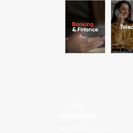
Site Centro:
Avda. Mcal. López