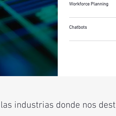
inteligencia empresarial y anál
Workforce Planning
negocio, ayudándote a tomar d
Optimizamos tu planificación d
Workforce Planning te ayudan
Chatbots
que tengas el equipo adecuado
de tu negocio.
Elevamos la experiencia del cl
están diseñados para ofrecer r
con los clientes y liberar el t
las industrias donde nos de