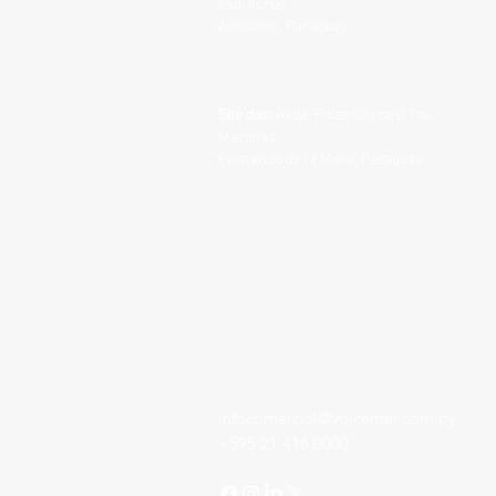
esq. Iturbe
Asunción, Paraguay
Site dos:
Avda. Pitiantuta casi Tte.
Martínez
Fernando de la Mora, Paraguay
infocomercial@voicenter.com.py
+595 21 416 0000