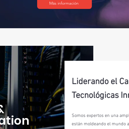
Más información
Liderando el C
Tecnológicas I
&
ation
Somos expertos en una ampl
están moldeando el mundo a